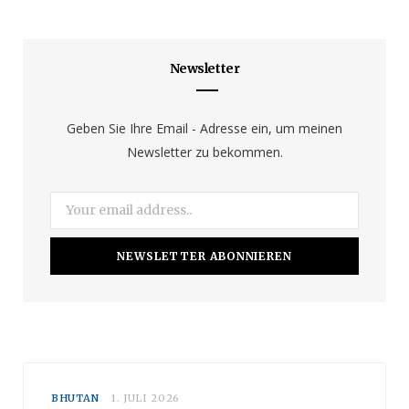
e
t
T
b
a
u
Newsletter
o
g
b
o
r
e
Geben Sie Ihre Email - Adresse ein, um meinen
Newsletter zu bekommen.
k
a
m
BHUTAN
1. JULI 2026