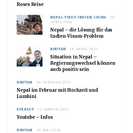
Roses Reise
NEPAL-TIBET-INDIEN-CHINA
26.
APRIL 2026
Nepal – die Lösung für das
Indien-Visum-Problem
BHUTAN
18. APRIL 2025
Situation in Nepal –
Regierungswechsel können
auch positiv sein
BHUTAN
24. FEBRUAR 2025
Nepal im Februar mit Hochzeit und
Lumbini
EVEREST
12. JANUAR 2025
Youtube – Infos
BHUTAN
29. MAI 2024