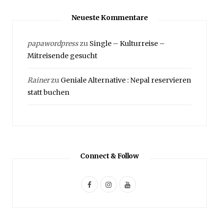
Neueste Kommentare
papawordpress
zu
Single – Kulturreise –
Mitreisende gesucht
Rainer
zu
Geniale Alternative : Nepal reservieren
statt buchen
Connect & Follow
F
I
Y
a
n
o
c
s
u