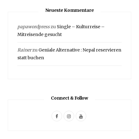
Neueste Kommentare
papawordpress
zu
Single – Kulturreise –
Mitreisende gesucht
Rainer
zu
Geniale Alternative : Nepal reservieren
statt buchen
Connect & Follow
F
I
Y
a
n
o
c
s
u