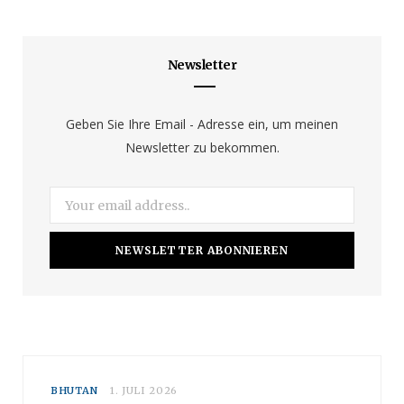
e
t
T
b
a
u
Newsletter
o
g
b
o
r
e
Geben Sie Ihre Email - Adresse ein, um meinen
Newsletter zu bekommen.
k
a
m
BHUTAN
1. JULI 2026