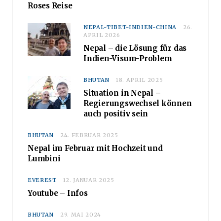
Roses Reise
NEPAL-TIBET-INDIEN-CHINA
26.
APRIL 2026
Nepal – die Lösung für das
Indien-Visum-Problem
BHUTAN
18. APRIL 2025
Situation in Nepal –
Regierungswechsel können
auch positiv sein
BHUTAN
24. FEBRUAR 2025
Nepal im Februar mit Hochzeit und
Lumbini
EVEREST
12. JANUAR 2025
Youtube – Infos
BHUTAN
29. MAI 2024