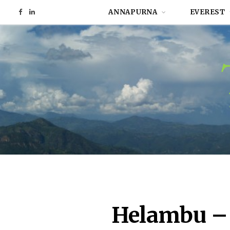
ANNAPURNA
EVEREST
F
L
a
i
c
n
e
k
b
e
o
d
o
I
k
n
Helambu – 