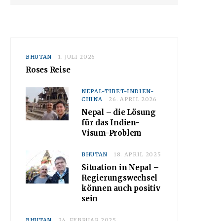
BHUTAN
1. JULI 2026
Roses Reise
NEPAL-TIBET-INDIEN-
CHINA
26. APRIL 2026
Nepal – die Lösung
für das Indien-
Visum-Problem
BHUTAN
18. APRIL 2025
Situation in Nepal –
Regierungswechsel
können auch positiv
sein
BHUTAN
24. FEBRUAR 2025