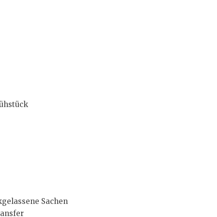
rühstück
ckgelassene Sachen
ransfer