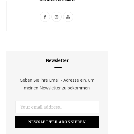
F
I
Y
a
n
o
c
s
u
e
t
T
b
a
u
Newsletter
o
g
b
o
r
e
Geben Sie Ihre Email - Adresse ein, um
meinen Newsletter zu bekommen.
k
a
m