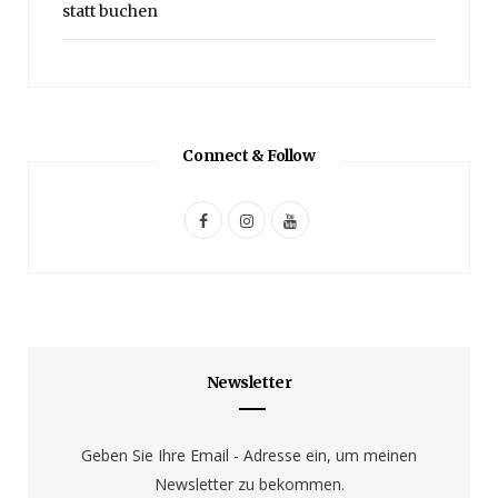
statt buchen
Connect & Follow
F
I
Y
a
n
o
c
s
u
e
t
T
b
a
u
Newsletter
o
g
b
o
r
e
Geben Sie Ihre Email - Adresse ein, um meinen
Newsletter zu bekommen.
k
a