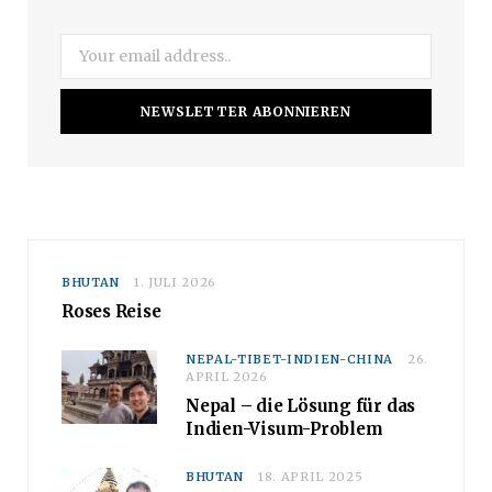
m
BHUTAN
1. JULI 2026
Roses Reise
NEPAL-TIBET-INDIEN-CHINA
26.
APRIL 2026
Nepal – die Lösung für das
Indien-Visum-Problem
BHUTAN
18. APRIL 2025