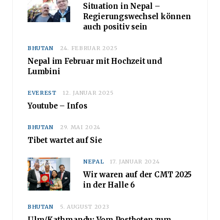
Situation in Nepal –
Regierungswechsel können
auch positiv sein
BHUTAN
24. FEBRUAR 2025
Nepal im Februar mit Hochzeit und
Lumbini
EVEREST
12. JANUAR 2025
Youtube – Infos
BHUTAN
29. MAI 2024
Tibet wartet auf Sie
NEPAL
17. JANUAR 2024
Wir waren auf der CMT 2025
in der Halle 6
BHUTAN
5. AUGUST 2023
Ulm/Kathmandu: Vom Postboten zum