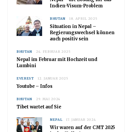
Indien-Visum-Problem
BHUTAN
18. APRIL 2025
Situation in Nepal –
Regierungswechsel können
auch positiv sein
BHUTAN
24. FEBRUAR 2025
Nepal im Februar mit Hochzeit und
Lumbini
EVEREST
12. JANUAR 2025
Youtube – Infos
BHUTAN
29. MAI 2024
Tibet wartet auf Sie
NEPAL
17. JANUAR 2024
Wir waren auf der CMT 2025