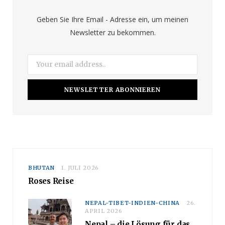
o
r
e
Geben Sie Ihre Email - Adresse ein, um meinen
Newsletter zu bekommen.
k
a
m
BHUTAN
1. JULI 2026
Roses Reise
NEPAL-TIBET-INDIEN-CHINA
26.
APRIL 2026
Nepal – die Lösung für das