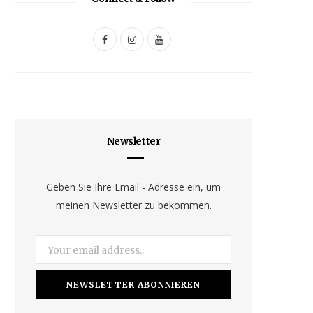
F
I
Y
a
n
o
c
s
u
e
t
T
b
a
u
Newsletter
o
g
b
o
r
e
Geben Sie Ihre Email - Adresse ein, um
meinen Newsletter zu bekommen.
k
a
m