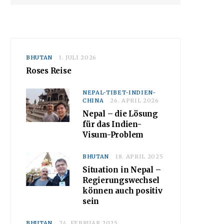
BHUTAN
1. JULI 2026
Roses Reise
NEPAL-TIBET-INDIEN-
CHINA
26. APRIL 2026
Nepal – die Lösung
für das Indien-
Visum-Problem
BHUTAN
18. APRIL 2025
Situation in Nepal –
Regierungswechsel
können auch positiv
sein
BHUTAN
24. FEBRUAR 2025