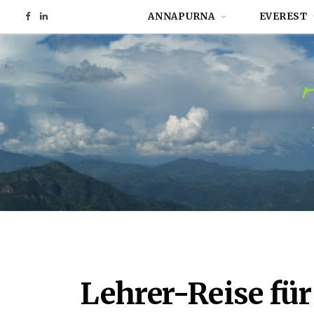
ANNAPURNA
EVEREST
F
L
a
i
c
n
e
k
b
e
o
d
o
I
k
n
Lehrer-Reise fü