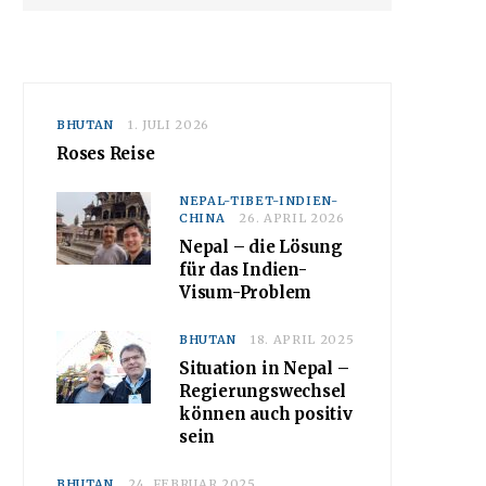
BHUTAN
1. JULI 2026
Roses Reise
NEPAL-TIBET-INDIEN-
CHINA
26. APRIL 2026
Nepal – die Lösung
für das Indien-
Visum-Problem
BHUTAN
18. APRIL 2025
Situation in Nepal –
Regierungswechsel
können auch positiv
sein
BHUTAN
24. FEBRUAR 2025