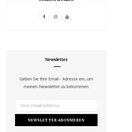
F
I
Y
a
n
o
c
s
u
e
t
T
b
a
u
Newsletter
o
g
b
o
r
e
Geben Sie Ihre Email - Adresse ein, um
meinen Newsletter zu bekommen.
k
a
m