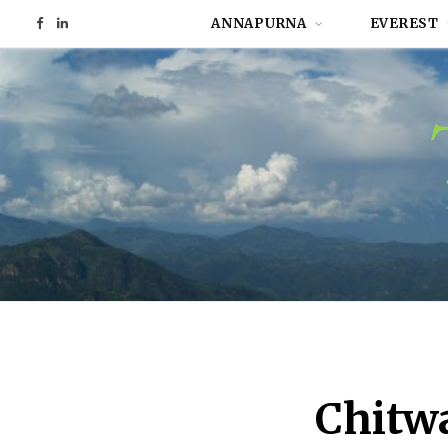
ANNAPURNA
EVEREST
F
L
a
i
c
n
e
k
b
e
o
d
o
I
k
n
Chitw