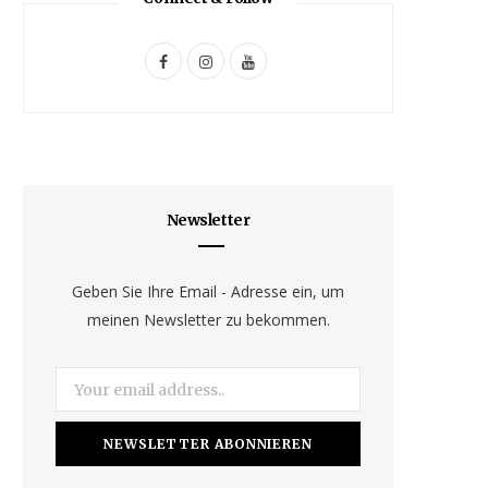
F
I
Y
a
n
o
c
s
u
e
t
T
b
a
u
Newsletter
o
g
b
o
r
e
Geben Sie Ihre Email - Adresse ein, um
meinen Newsletter zu bekommen.
k
a
m