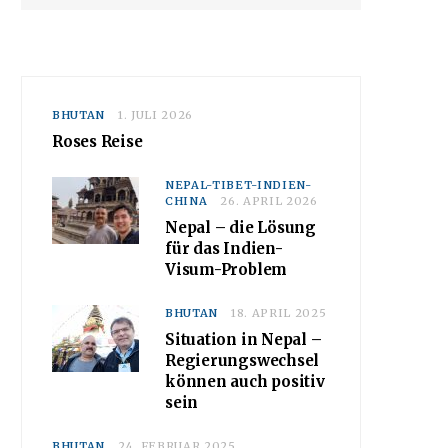
BHUTAN
1. JULI 2026
Roses Reise
NEPAL-TIBET-INDIEN-
CHINA
26. APRIL 2026
Nepal – die Lösung
für das Indien-
Visum-Problem
BHUTAN
18. APRIL 2025
Situation in Nepal –
Regierungswechsel
können auch positiv
sein
BHUTAN
24. FEBRUAR 2025