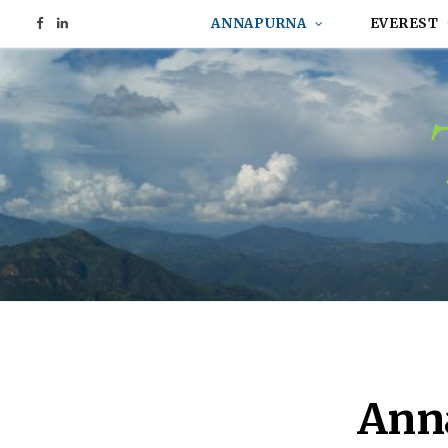
ANNAPURNA
EVEREST
F
L
a
i
c
n
e
k
b
e
o
d
o
I
k
n
Ann