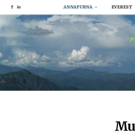
ANNAPURNA
EVEREST
F
L
a
i
c
n
e
k
b
e
o
d
o
I
k
n
Mu