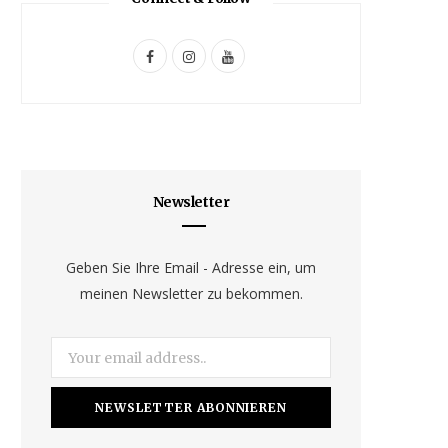
F
I
Y
a
n
o
c
s
u
e
t
T
b
a
u
Newsletter
o
g
b
o
r
e
Geben Sie Ihre Email - Adresse ein, um
meinen Newsletter zu bekommen.
k
a
m