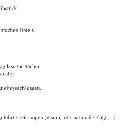
rühstück
infachen Hotels
ckgelassene Sachen
ransfer
st eingeschlossen.
geführte Leistungen (Visum, internationale Flüge, …)