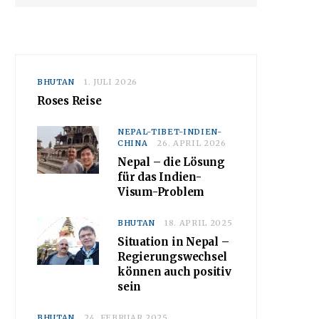
BHUTAN
1. JULI 2026
Roses Reise
NEPAL-TIBET-INDIEN-
CHINA
26. APRIL 2026
Nepal – die Lösung
für das Indien-
Visum-Problem
BHUTAN
18. APRIL 2025
Situation in Nepal –
Regierungswechsel
können auch positiv
sein
BHUTAN
24. FEBRUAR 2025