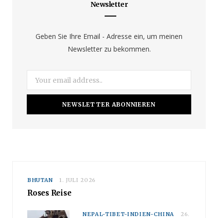
Newsletter
o
g
b
o
r
e
Geben Sie Ihre Email - Adresse ein, um meinen
Newsletter zu bekommen.
k
a
m
BHUTAN
1. JULI 2026
Roses Reise
NEPAL-TIBET-INDIEN-CHINA
26.