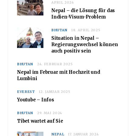
APRIL 2026
Nepal – die Lösung für das
Indien-Visum-Problem
BHUTAN
18. APRIL 2025
Situation in Nepal –
Regierungswechsel können
auch positiv sein
BHUTAN
24. FEBRUAR 2025
Nepal im Februar mit Hochzeit und
Lumbini
EVEREST
12. JANUAR 2025
Youtube – Infos
BHUTAN
29. MAI 2024
Tibet wartet auf Sie
NEPAL
17. JANUAR 2024