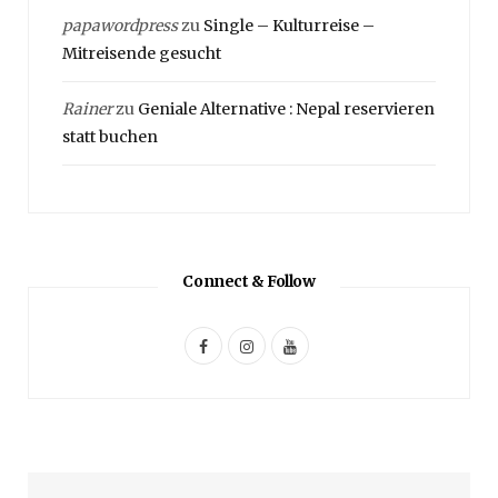
papawordpress
zu
Single – Kulturreise –
Mitreisende gesucht
Rainer
zu
Geniale Alternative : Nepal reservieren
statt buchen
Connect & Follow
F
I
Y
a
n
o
c
s
u
e
t
T
b
a
u