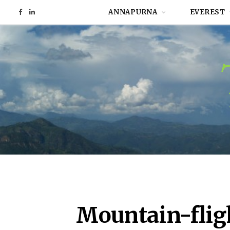
ANNAPURNA
EVEREST
F
L
a
i
c
n
e
k
b
e
o
d
o
I
k
n
Mountain-fligh