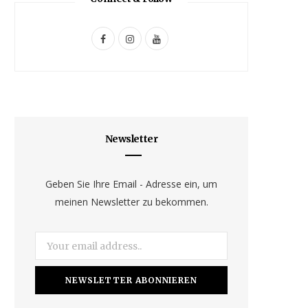
F
I
Y
a
n
o
c
s
u
e
t
T
b
a
u
Newsletter
o
g
b
o
r
e
Geben Sie Ihre Email - Adresse ein, um
meinen Newsletter zu bekommen.
k
a
m