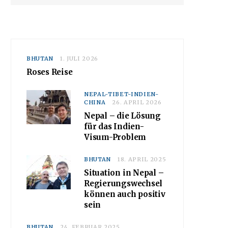
BHUTAN
1. JULI 2026
Roses Reise
NEPAL-TIBET-INDIEN-
CHINA
26. APRIL 2026
Nepal – die Lösung
für das Indien-
Visum-Problem
BHUTAN
18. APRIL 2025
Situation in Nepal –
Regierungswechsel
können auch positiv
sein
BHUTAN
24. FEBRUAR 2025