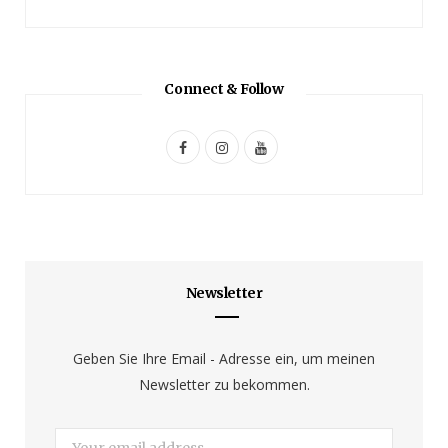
Connect & Follow
F
I
Y
a
n
o
c
s
u
e
t
T
b
a
u
Newsletter
o
g
b
o
r
e
Geben Sie Ihre Email - Adresse ein, um meinen
Newsletter zu bekommen.
k
a
m