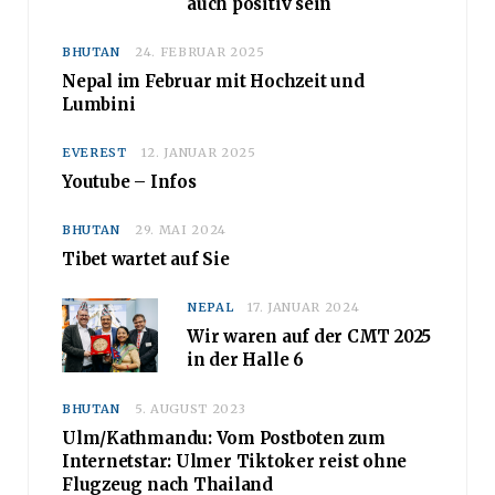
auch positiv sein
BHUTAN
24. FEBRUAR 2025
Nepal im Februar mit Hochzeit und
Lumbini
EVEREST
12. JANUAR 2025
Youtube – Infos
BHUTAN
29. MAI 2024
Tibet wartet auf Sie
NEPAL
17. JANUAR 2024
Wir waren auf der CMT 2025
in der Halle 6
BHUTAN
5. AUGUST 2023
Ulm/Kathmandu: Vom Postboten zum
Internetstar: Ulmer Tiktoker reist ohne
Flugzeug nach Thailand