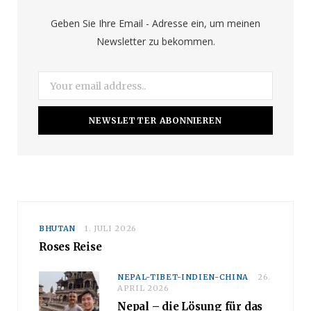
o
r
e
Geben Sie Ihre Email - Adresse ein, um meinen
Newsletter zu bekommen.
k
a
m
BHUTAN
1. JULI 2026
Roses Reise
NEPAL-TIBET-INDIEN-CHINA
26.
APRIL 2026
Nepal – die Lösung für das