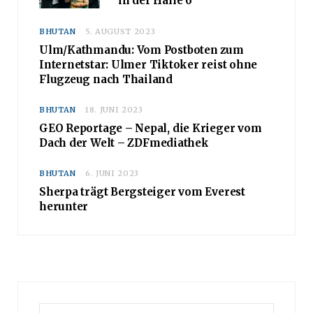
in der Halle 6
BHUTAN
5. AUGUST 2023
Ulm/Kathmandu: Vom Postboten zum
Internetstar: Ulmer Tiktoker reist ohne
Flugzeug nach Thailand
BHUTAN
18. JUNI 2023
GEO Reportage – Nepal, die Krieger vom
Dach der Welt – ZDFmediathek
BHUTAN
6. JUNI 2023
Sherpa trägt Bergsteiger vom Everest
herunter
Search