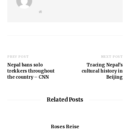
W
e
b
s
i
t
e
PREV POST
NEXT POST
Nepal bans solo
Tracing Nepal’s
trekkers throughout
cultural history in
the country – CNN
Beijing
Related Posts
Roses Reise