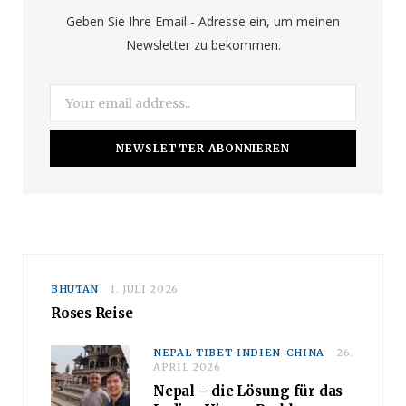
o
r
e
Geben Sie Ihre Email - Adresse ein, um meinen
Newsletter zu bekommen.
k
a
m
BHUTAN
1. JULI 2026
Roses Reise
NEPAL-TIBET-INDIEN-CHINA
26.
APRIL 2026
Nepal – die Lösung für das