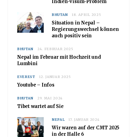
Indien-Visum-Problem
BHUTAN
18. APRIL 2025
Situation in Nepal –
Regierungswechsel können
auch positiv sein
BHUTAN
24. FEBRUAR 2025
Nepal im Februar mit Hochzeit und
Lumbini
EVEREST
12. JANUAR 2025
Youtube – Infos
BHUTAN
29. MAI 2024
Tibet wartet auf Sie
NEPAL
17. JANUAR 2024
Wir waren auf der CMT 2025
in der Halle 6