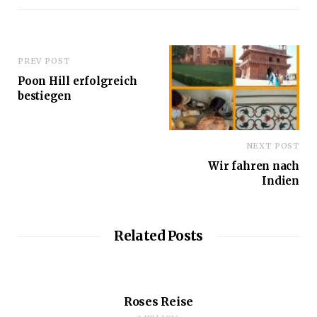
e
PREV POST
Poon Hill erfolgreich
bestiegen
NEXT POST
Wir fahren nach
Indien
Related Posts
Roses Reise