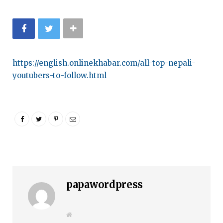
https://english.onlinekhabar.com/all-top-nepali-
youtubers-to-follow.html
papawordpress
W
e