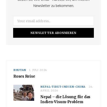
Newsletter zu bekommen.
k
a
m
BHUTAN
1. JULI 2026
Roses Reise
NEPAL-TIBET-INDIEN-CHINA
26.
APRIL 2026
Nepal – die Lösung für das
Indien-Visum-Problem