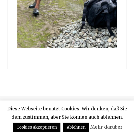
© 2024 Designed by Rainer Proffen
Diese Webseite benutzt Cookies. Wir denken, daß Sie
dem zustimmen, aber Sie können auch ablehnen.
Top
Mehr darüber
Cookies akzeptieren
Ablehnen
Copy Protected by
Chetan
's
WP-Copyprotect
.