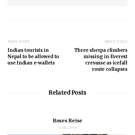
b
s
i
t
e
PREV POST
NEXT POST
Indian tourists in
Three sherpa climbers
Nepal to be allowed to
missing in Everest
use Indian e-wallets
crevasse as icefall
route collapses
Related Posts
Roses Reise
1. JULI 2026