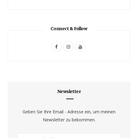
Connect & Follow
F
I
Y
a
n
o
c
s
u
e
t
T
b
a
u
Newsletter
o
g
b
o
r
e
Geben Sie Ihre Email - Adresse ein, um meinen
Newsletter zu bekommen.
k
a
m