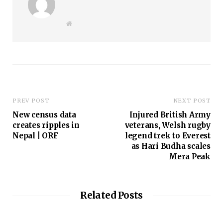
W
e
b
s
i
t
e
PREV POST
NEXT POST
New census data
Injured British Army
creates ripples in
veterans, Welsh rugby
Nepal | ORF
legend trek to Everest
as Hari Budha scales
Mera Peak
Related Posts