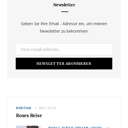
b
a
u
Newsletter
o
g
b
o
r
e
Geben Sie Ihre Email - Adresse ein, um meinen
Newsletter zu bekommen.
k
a
m
BHUTAN
1. JULI 2026
Roses Reise