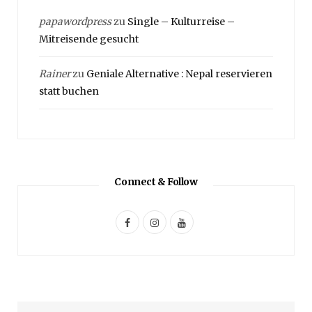
papawordpress
zu
Single – Kulturreise –
Mitreisende gesucht
Rainer
zu
Geniale Alternative : Nepal reservieren
statt buchen
Connect & Follow
F
I
Y
a
n
o
c
s
u
e
t
T