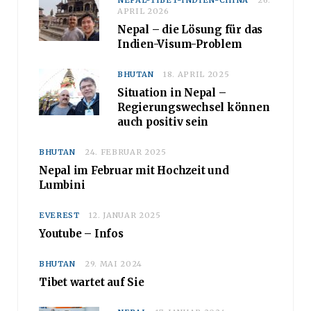
NEPAL-TIBET-INDIEN-CHINA
26.
APRIL 2026
Nepal – die Lösung für das
Indien-Visum-Problem
BHUTAN
18. APRIL 2025
Situation in Nepal –
Regierungswechsel können
auch positiv sein
BHUTAN
24. FEBRUAR 2025
Nepal im Februar mit Hochzeit und
Lumbini
EVEREST
12. JANUAR 2025
Youtube – Infos
BHUTAN
29. MAI 2024
Tibet wartet auf Sie