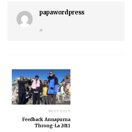
papawordpress
W
e
b
s
i
t
e
NEXT POST
Feedback Annapurna
Throng-La 2011