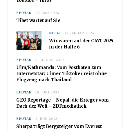
Youtube – Infos
BHUTAN
29. MAI 2024
Tibet wartet auf Sie
NEPAL
17. JANUAR 2024
Wir waren auf der CMT 2025
in der Halle 6
BHUTAN
5. AUGUST 2023
Ulm/Kathmandu: Vom Postboten zum
Internetstar: Ulmer Tiktoker reist ohne
Flugzeug nach Thailand
BHUTAN
18. JUNI 2023
GEO Reportage – Nepal, die Krieger vom
Dach der Welt – ZDFmediathek
BHUTAN
6. JUNI 2023
Sherpa trägt Bergsteiger vom Everest