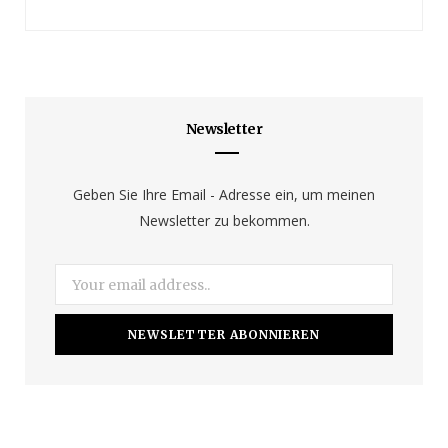
a
n
o
c
s
u
e
t
T
b
a
u
Newsletter
o
g
b
o
r
e
Geben Sie Ihre Email - Adresse ein, um meinen
Newsletter zu bekommen.
k
a
m