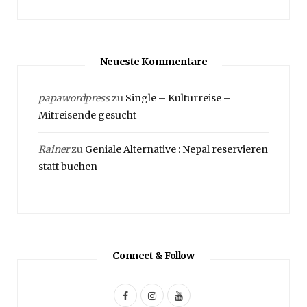
Neueste Kommentare
papawordpress
zu
Single – Kulturreise –
Mitreisende gesucht
Rainer
zu
Geniale Alternative : Nepal reservieren
statt buchen
Connect & Follow
F
I
Y