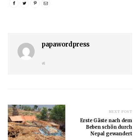
papawordpress
W
e
b
s
i
t
e
NEXT POST
Erste Gäste nach dem
Beben schön durch
Nepal gewandert