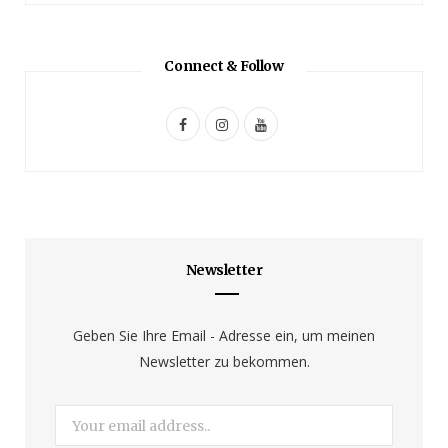
Connect & Follow
F
I
Y
a
n
o
c
s
u
e
t
T
b
a
u
Newsletter
o
g
b
o
r
e
Geben Sie Ihre Email - Adresse ein, um meinen
Newsletter zu bekommen.
k
a
m