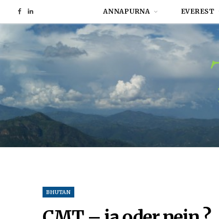
ANNAPURNA
EVEREST
F
L
a
i
c
n
e
k
b
e
o
d
o
I
k
n
BHUTAN
CMT – ja oder nein ?