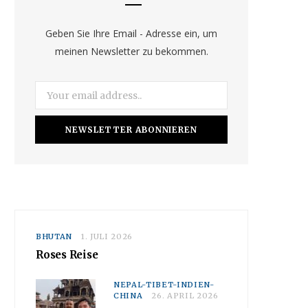
o
g
b
o
r
e
Geben Sie Ihre Email - Adresse ein, um
meinen Newsletter zu bekommen.
k
a
m
BHUTAN
1. JULI 2026
Roses Reise
NEPAL-TIBET-INDIEN-
CHINA
26. APRIL 2026