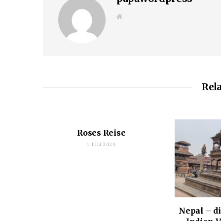
W
e
b
s
i
t
e
Rela
Roses Reise
1. JULI 2026
Nepal – di