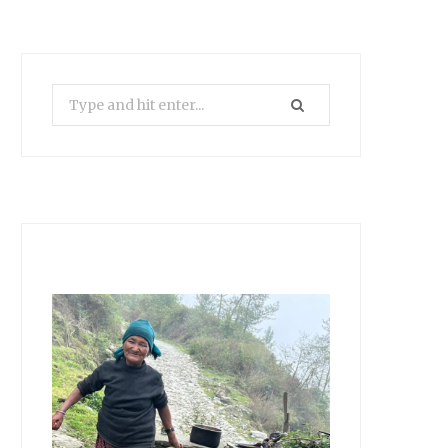
Search
for: