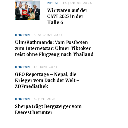
NEPAL
17. JANUAR 2024
Wir waren auf der
CMT 2025 in der
Halle 6
BHUTAN
5. AUGUST 2023
Ulm/Kathmandu: Vom Postboten
zum Internetstar: Ulmer Tiktoker
reist ohne Flugzeug nach Thailand
BHUTAN
18. JUNI 2023
GEO Reportage – Nepal, die
Krieger vom Dach der Welt –
ZDFmediathek
BHUTAN
6. JUNI 2023
Sherpa trägt Bergsteiger vom
Everest herunter