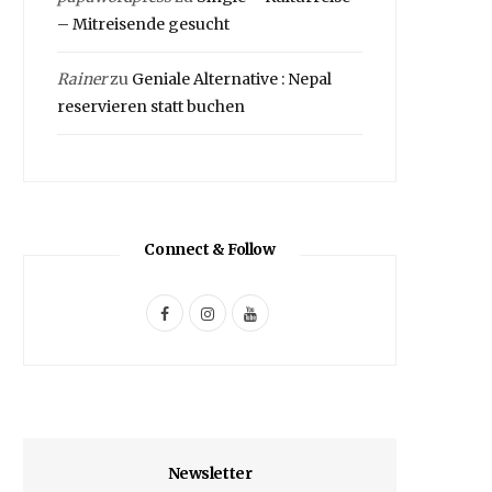
– Mitreisende gesucht
Rainer
zu
Geniale Alternative : Nepal
reservieren statt buchen
Connect & Follow
F
I
Y
a
n
o
c
s
u
e
t
T
b
a
u
Newsletter