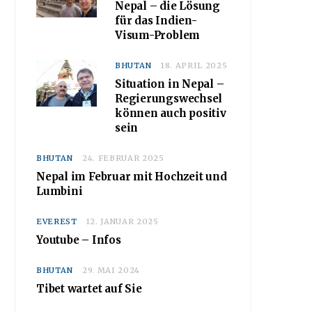
Nepal – die Lösung
für das Indien-
Visum-Problem
BHUTAN
18. APRIL 2025
Situation in Nepal –
Regierungswechsel
können auch positiv
sein
BHUTAN
24. FEBRUAR 2025
Nepal im Februar mit Hochzeit und
Lumbini
EVEREST
12. JANUAR 2025
Youtube – Infos
BHUTAN
29. MAI 2024
Tibet wartet auf Sie