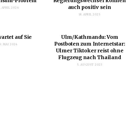
Visum-Problem
Regierungswechsel können
auch positiv sein
. APRIL 2026
18. APRIL 2025
wartet auf Sie
Ulm/Kathmandu: Vom
Postboten zum Internetstar:
9. MAI 2024
Ulmer Tiktoker reist ohne
Flugzeug nach Thailand
5. AUGUST 2023