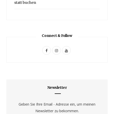
statt buchen
Connect & Follow
F
I
Y
a
n
o
c
s
u
e
t
T
b
a
u
Newsletter
o
g
b
o
r
e
Geben Sie Ihre Email - Adresse ein, um meinen
Newsletter zu bekommen.
k
a