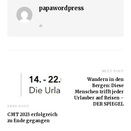
papawordpress
W
e
b
s
i
t
e
NEXT POST
Wandern in den
Bergen: Diese
Menschen trifft jeder
Urlauber auf Reisen –
DER SPIEGEL
PREV POST
CMT 2023 erfolgreich
zu Ende gegangen