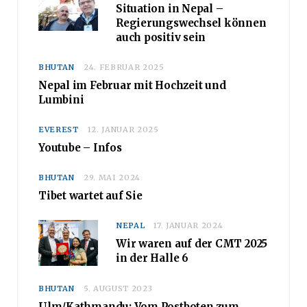
Situation in Nepal –
Regierungswechsel können
auch positiv sein
BHUTAN
24. FEBRUAR 2025
Nepal im Februar mit Hochzeit und
Lumbini
EVEREST
12. JANUAR 2025
Youtube – Infos
BHUTAN
29. MAI 2024
Tibet wartet auf Sie
NEPAL
17. JANUAR 2024
Wir waren auf der CMT 2025
in der Halle 6
BHUTAN
5. AUGUST 2023
Ulm/Kathmandu: Vom Postboten zum