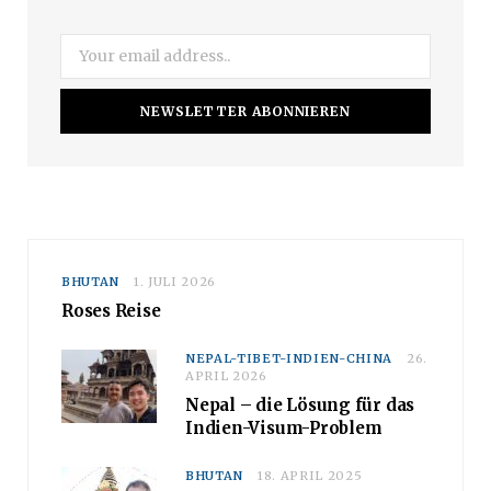
m
BHUTAN
1. JULI 2026
Roses Reise
NEPAL-TIBET-INDIEN-CHINA
26.
APRIL 2026
Nepal – die Lösung für das
Indien-Visum-Problem
BHUTAN
18. APRIL 2025