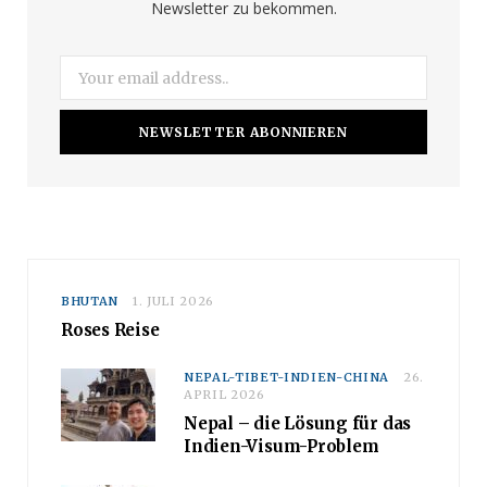
Newsletter zu bekommen.
k
a
m
BHUTAN
1. JULI 2026
Roses Reise
NEPAL-TIBET-INDIEN-CHINA
26.
APRIL 2026
Nepal – die Lösung für das
Indien-Visum-Problem