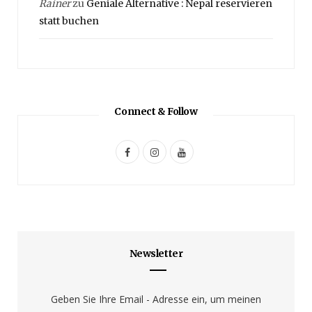
Rainer
zu
Geniale Alternative : Nepal reservieren
statt buchen
Connect & Follow
F
I
Y
a
n
o
c
s
u
e
t
T
b
a
u
Newsletter
o
g
b
o
r
e
Geben Sie Ihre Email - Adresse ein, um meinen