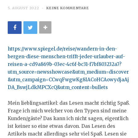
5. AUGUST 2022
KEINE KOMMENTARE
https://www.spiegel.de/reise/wandern-in-den-
bergen-diese-menschen-trifft-jeder-urlauber-auf-
reisen-a-cd9a869b-03ec-4c6f-bc31-f7bf803232a7?
utm_source=newsshowcase&utm_medium=discover
&utm_campaign=CCwqFwgwKg8IACoHCAowydjaAj
DA_BswjLdkMPCXcQ&utm_content=bullets
Mein lieblingsartikel: das Lesen macht richtig Spaß.
Frage ich mich welcher von den Typen sind meine
Kunden/gäste? Das kann ich nicht sagen, eigentlich
ist keiner so eine etwas davon. Das Lesen des
Artikels macht allerdings sehr viel Spaß. Lesen sie