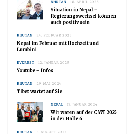
BHUTAN
18. APRIL 2025
Situation in Nepal –
Regierungswechsel können
auch positiv sein
BHUTAN
24. FEBRUAR 2025
Nepal im Februar mit Hochzeit und
Lumbini
EVEREST
12. JANUAR 2025
Youtube – Infos
BHUTAN
29. MAI 2024
Tibet wartet auf Sie
NEPAL
17. JANUAR 2024
Wir waren auf der CMT 2025
in der Halle 6
BHUTAN
5. AUGUST 2023