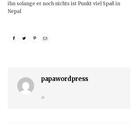
ihn solange er noch nichts ist Punkt viel Spaß in
Nepal
papawordpress
W
e
b
s
i
t
e