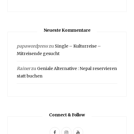
Neueste Kommentare
papawordpress
zu
Single – Kulturreise –
Mitreisende gesucht
Rainer
zu
Geniale Alternative : Nepal reservieren
statt buchen
Connect & Follow
F
I
Y