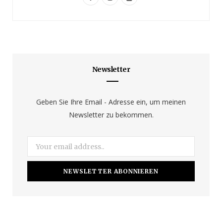
a
n
o
c
s
u
e
t
T
b
a
u
Newsletter
o
g
b
o
r
e
Geben Sie Ihre Email - Adresse ein, um meinen
Newsletter zu bekommen.
k
a
m