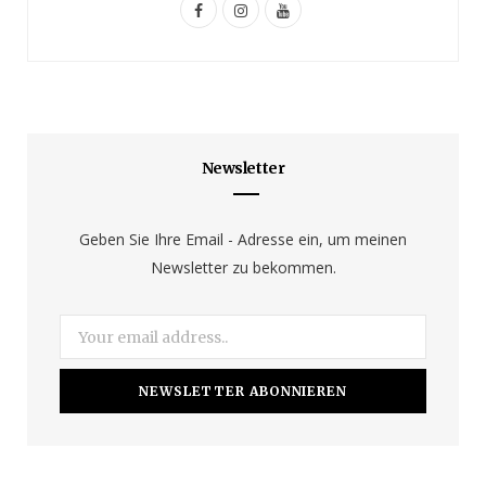
F
I
Y
a
n
o
c
s
u
e
t
T
b
a
u
Newsletter
o
g
b
o
r
e
Geben Sie Ihre Email - Adresse ein, um meinen
Newsletter zu bekommen.
k
a
m