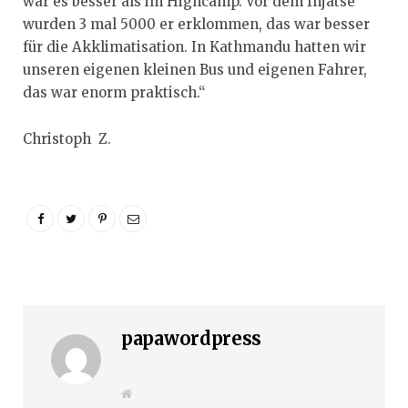
war es besser als im Highcamp. Vor dem Injatse
wurden 3 mal 5000 er erklommen, das war besser
für die Akklimatisation. In Kathmandu hatten wir
unseren eigenen kleinen Bus und eigenen Fahrer,
das war enorm praktisch.“
Christoph Z.
papawordpress
W
e