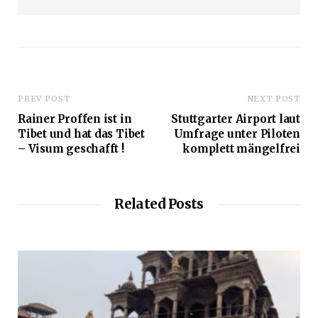
b
s
i
t
e
PREV POST
NEXT POST
Rainer Proffen ist in
Stuttgarter Airport laut
Tibet und hat das Tibet
Umfrage unter Piloten
– Visum geschafft !
komplett mängelfrei
Related Posts