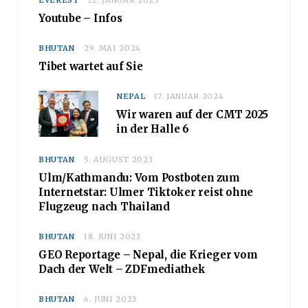
EVEREST
12. JANUAR 2025
Youtube – Infos
BHUTAN
29. MAI 2024
Tibet wartet auf Sie
NEPAL
17. JANUAR 2024
Wir waren auf der CMT 2025
in der Halle 6
BHUTAN
5. AUGUST 2023
Ulm/Kathmandu: Vom Postboten zum
Internetstar: Ulmer Tiktoker reist ohne
Flugzeug nach Thailand
BHUTAN
18. JUNI 2023
GEO Reportage – Nepal, die Krieger vom
Dach der Welt – ZDFmediathek
BHUTAN
6. JUNI 2023