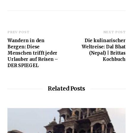
i
t
e
PREV POST
NEXT POST
Wandern in den
Die kulinarischer
Bergen: Diese
Weltreise: Dal Bhat
Menschen trifft jeder
(Nepal) | Brittas
Urlauber auf Reisen –
Kochbuch
DER SPIEGEL
Related Posts