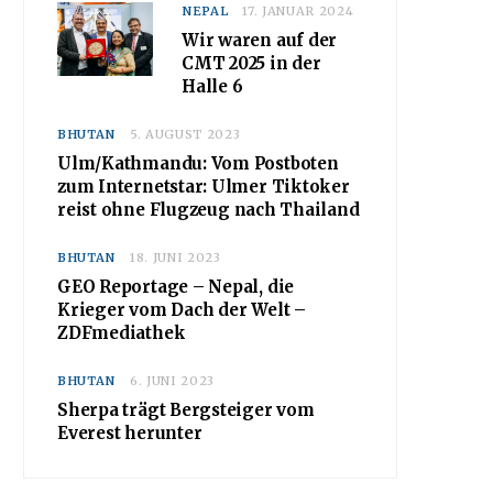
NEPAL
17. JANUAR 2024
Wir waren auf der
CMT 2025 in der
Halle 6
BHUTAN
5. AUGUST 2023
Ulm/Kathmandu: Vom Postboten
zum Internetstar: Ulmer Tiktoker
reist ohne Flugzeug nach Thailand
BHUTAN
18. JUNI 2023
GEO Reportage – Nepal, die
Krieger vom Dach der Welt –
ZDFmediathek
BHUTAN
6. JUNI 2023
Sherpa trägt Bergsteiger vom
Everest herunter