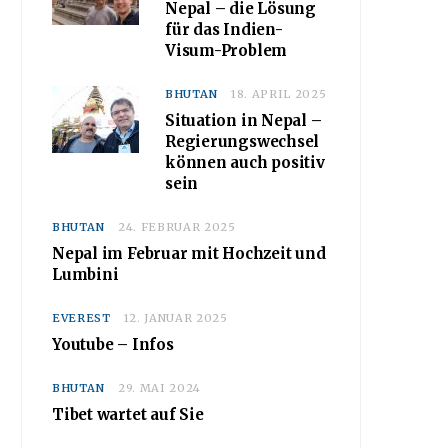
Nepal – die Lösung
für das Indien-
Visum-Problem
BHUTAN
18. APRIL 2025
Situation in Nepal –
Regierungswechsel
können auch positiv
sein
BHUTAN
24. FEBRUAR 2025
Nepal im Februar mit Hochzeit und
Lumbini
EVEREST
12. JANUAR 2025
Youtube – Infos
BHUTAN
29. MAI 2024
Tibet wartet auf Sie