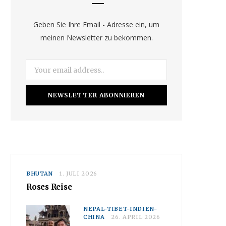
o
g
b
o
r
e
Geben Sie Ihre Email - Adresse ein, um
meinen Newsletter zu bekommen.
k
a
m
BHUTAN
1. JULI 2026
Roses Reise
NEPAL-TIBET-INDIEN-
CHINA
26. APRIL 2026