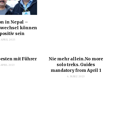
on in Nepal –
swechsel können
positiv sein
. APRIL 2025
esten mit Führer
Nie mehr allein.No more
solo treks. Guides
. APRIL 2023
mandatory from April 1
4. MÄRZ 2023