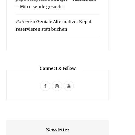
– Mitreisende gesucht
Rainer
zu
Geniale Alternative : Nepal
reservieren statt buchen
Connect & Follow
F
I
Y
a
n
o
c
s
u
e
t
T
b
a
u
Newsletter