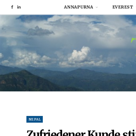
ANNAPURNA
EVEREST
F
L
a
i
c
n
e
k
b
e
o
d
o
I
k
n
NEPAL
Zufriedener Kunde sti