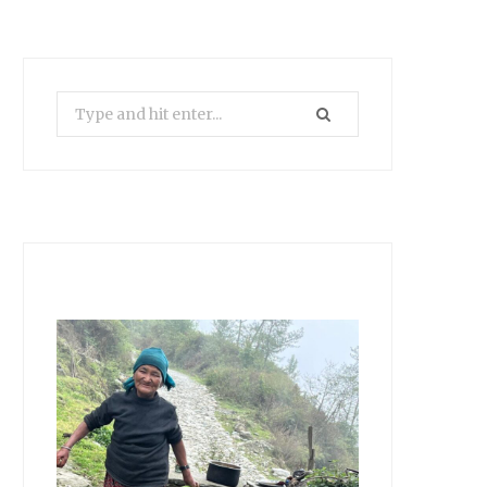
Search
for: