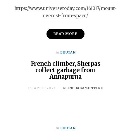
https://www.universetoday.com/161017/mount-
everest-from-space/
READ MORE
in
BHUTAN
French climber, Sherpas
collect garbage from
Annapurna
16. APRIL 2023
KEINE KOMMENTARE
in
BHUTAN