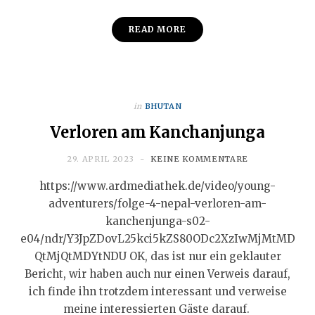
READ MORE
in
BHUTAN
Verloren am Kanchanjunga
29. APRIL 2023
KEINE KOMMENTARE
https://www.ardmediathek.de/video/young-
adventurers/folge-4-nepal-verloren-am-
kanchenjunga-s02-
e04/ndr/Y3JpZDovL25kci5kZS80ODc2XzIwMjMtMD
QtMjQtMDYtNDU OK, das ist nur ein geklauter
Bericht, wir haben auch nur einen Verweis darauf,
ich finde ihn trotzdem interessant und verweise
meine interessierten Gäste darauf.