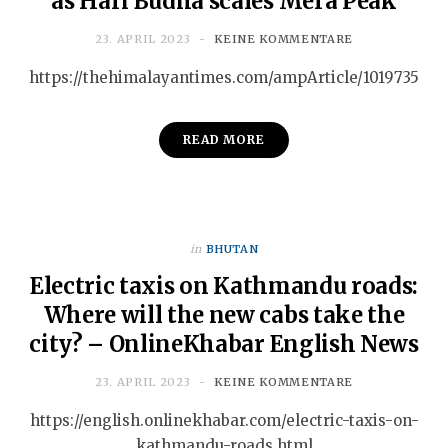
as Hari Budha scales Mera Peak
23. APRIL 2023
KEINE KOMMENTARE
https://thehimalayantimes.com/ampArticle/1019735
READ MORE
in
BHUTAN
Electric taxis on Kathmandu roads:
Where will the new cabs take the
city? – OnlineKhabar English News
23. APRIL 2023
KEINE KOMMENTARE
https://english.onlinekhabar.com/electric-taxis-on-
kathmandu-roads.html