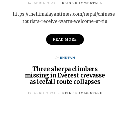
14. APRIL 2023
KEINE KOMMENTARE
https://thehimalayantimes.com/nepal/chinese-
tourists-receive-warm-welcome-at-tia
READ MORE
in
BHUTAN
Three sherpa climbers
missing in Everest crevasse
as icefall route collapses
12. APRIL 2023
KEINE KOMMENTARE